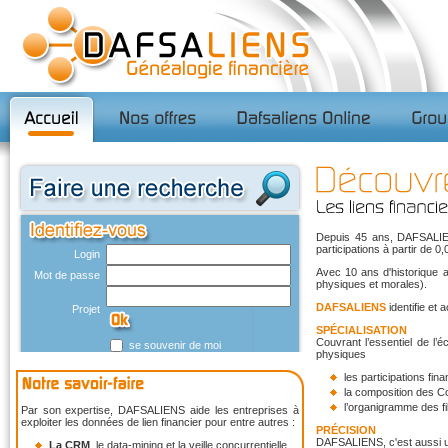
Depuis 45 ans, DAFSALIENS 
participations à partir de 
Login
Avec 10 ans d'historique a
Mot de passe
physiques et morales).
DAFSALIENS
identifie et 
Projet
SPÉCIALISATION
Couvrant l’essentiel de l
se souvenir de moi
physiques
les participations fin
la composition des Co
l’organigramme des fil
Par son expertise, DAFSALIENS aide les entreprises à
exploiter les données de lien financier pour entre autres :
PRÉCISION
DAFSALIENS, c'est aussi u
La CRM
, le data-mining et la veille concurrentielle