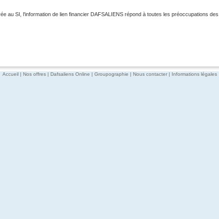
rée au SI, l'information de lien financier DAFSALIENS répond à toutes les préoccupations des
Accueil
|
Nos offres
|
Dafsaliens Online
|
Groupographie
|
Nous contacter
|
Informations légales