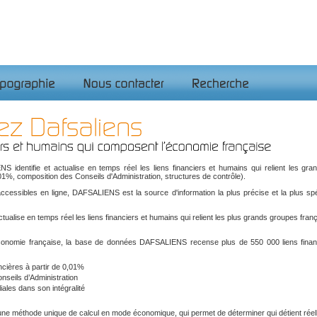
identifie et actualise en temps réel les liens financiers et humains qui relient les grand
0,01%, composition des Conseils d'Administration, structures de contrôle).
ccessibles en ligne, DAFSALIENS est la source d'information la plus précise et la plus spéc
actualise en temps réel les liens financiers et humains qui relient les plus grands groupes frança
’économie française, la base de données DAFSALIENS recense plus de 550 000 liens fina
ancières à partir de 0,01%
nseils d’Administration
iales dans son intégralité
ne méthode unique de calcul en mode économique, qui permet de déterminer qui détient réel